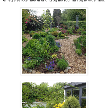
er jeg slet ikke nået til endnu og lidt rod må i også tage med.